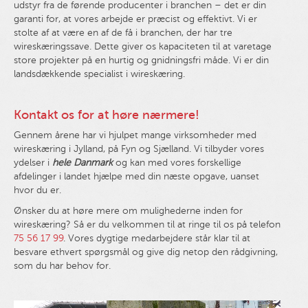
udstyr fra de førende producenter i branchen – det er din
garanti for, at vores arbejde er præcist og effektivt. Vi er
stolte af at være en af de få i branchen, der har tre
wireskæringssave. Dette giver os kapaciteten til at varetage
store projekter på en hurtig og gnidningsfri måde. Vi er din
landsdækkende specialist i wireskæring.
Kontakt os for at høre nærmere!
Gennem årene har vi hjulpet mange virksomheder med
wireskæring i Jylland, på Fyn og Sjælland. Vi tilbyder vores
ydelser i
hele Danmark
og kan med vores forskellige
afdelinger i landet hjælpe med din næste opgave, uanset
hvor du er.
Ønsker du at høre mere om mulighederne inden for
wireskæring? Så er du velkommen til at ringe til os på telefon
75 56 17 99
. Vores dygtige medarbejdere står klar til at
besvare ethvert spørgsmål og give dig netop den rådgivning,
som du har behov for.