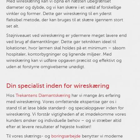
Med wireskæring kan vi opnå en næsten ubegrænset
diameter og dybde, og vi kan skære i et væld af forskellige
vinkler og former. Dette gør wireskæring til en yderst
fleksibel metode, der kan bruges til at skære igennem stort
set alt.
Støjniveauet ved wireskæring er ydermere meget lavere end
ved brug af diamantklinger. Dette gør teknikken ideel til
lokationer, hvor larmen skal holdes på et minimum – såsom
hospitaler, kontorbygninger og lignende miljøer. Med
wireskæring kan vi udføre opgaven præcist og effektivt og
uden at forstyrre omgivelserne unødigt.
Din specialist inden for wireskæring
Hos
Trekantens Diamantskæring
har vi mange års erfaring
med wireskæring. Vores omfattende ekspertise gør os i
stand til at løse både standard- og specialopgaver inden for
wireskæring. Vi forstår vigtigheden af at imødekomme vores
kunders ønsker og individuelle behov – og vi stræber altid
efter at levere resultater af højeste kvalitet!
Til vores skærings- og
boringsarbejde
benytter vi moderne