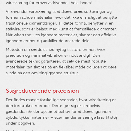
wireskæring for erhvervsdrivende i hele landet!
Vi anvender wireskæring til at skære præcise åbninger og
former i solide materialer, hvor det ikke er muligt at benytte
traditionelle diamantklinger. Til dette formål benytter vi en
stålwire, som er belagt med kunstigt fremstillede diamanter.
Når wiren trækkes igennem materialet, skærer den effektivt
igennem emnet og adskiller de ønskede dele.
Metoden er i særdeleshed nyttig til store emner, hvor
præcision og minimal vibration er nødvendigt. Den
avancerede teknik garanterer, at selv de mest robuste
materialer kan skæres på en fleksibel måde og uden at gøre
skade på den omkringliggende struktur.
Støjreducerende præcision
Der findes mange forskellige scenarier, hvor wireskæring er
den foretrukne metode. Dette gør sig eksempelvis
gældende, når der opstår et behov for at skære igennem
dybde, tykke materialer – eller når der er særlige krav til støj
under opgaven.